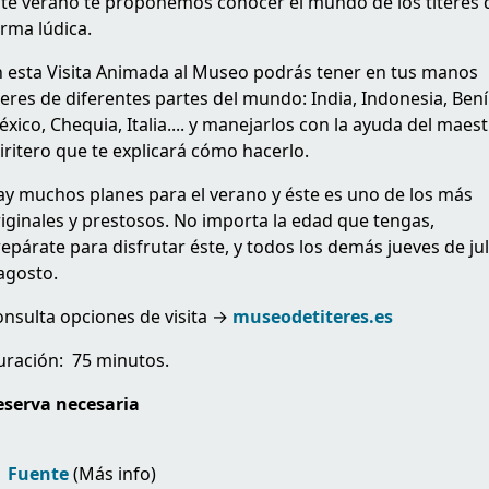
te verano te proponemos conocer el mundo de los títeres 
rma lúdica.
 esta Visita Animada al Museo podrás tener en tus manos
teres de diferentes partes del mundo: India, Indonesia, Bení
xico, Chequia, Italia.... y manejarlos con la ayuda del maes
tiritero que te explicará cómo hacerlo.
y muchos planes para el verano y éste es uno de los más
iginales y prestosos. No importa la edad que tengas,
epárate para disfrutar éste, y todos los demás jueves de jul
agosto.
nsulta opciones de visita →
museodetiteres.es
uración: 75 minutos.
eserva necesaria
Fuente
(Más info)