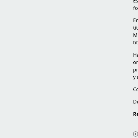
Es
fo
En
tí
Mé
ti
Ha
or
pr
y 
Co
D
R